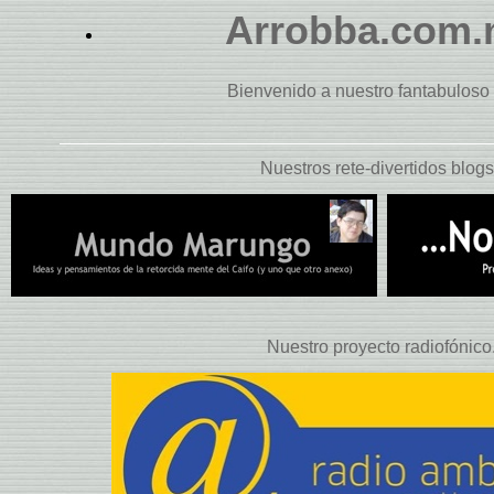
Arrobba.com
Bienvenido a nuestro fantabuloso 
Nuestros rete-divertidos blogs.
Nuestro proyecto radiofónico.